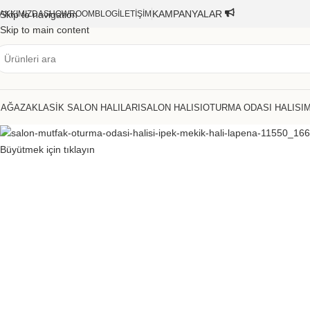
KAMPANYALAR
AKKIMIZDA
Skip to navigation
SHOWROOM
BLOG
İLETIŞIM
Skip to main content
AĞAZA
KLASIK SALON HALILARI
SALON HALISI
OTURMA ODASI HALISI
M
Büyütmek için tıklayın