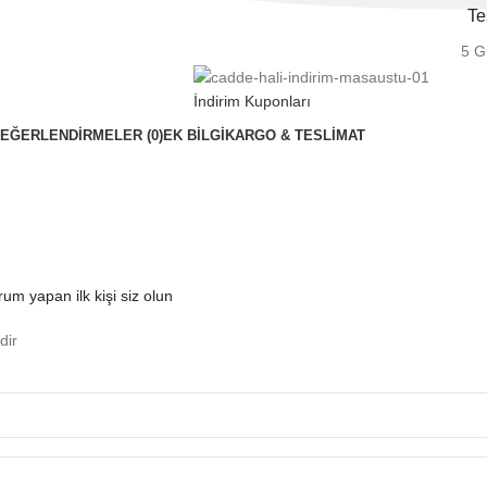
Te
5 G
İndirim Kuponları
EĞERLENDIRMELER (0)
EK BILGI
KARGO & TESLİMAT
um yapan ilk kişi siz olun
dir