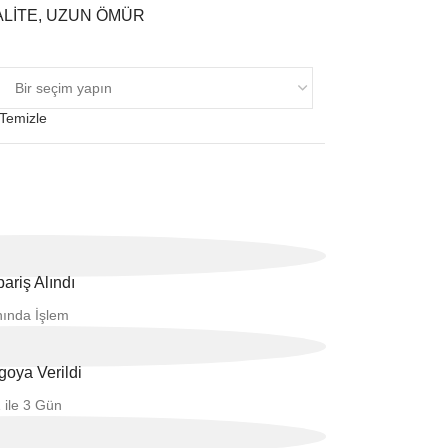
LİTE, UZUN ÖMÜR
Temizle
pariş Alındı
nında İşlem
goya Verildi
 ile 3 Gün