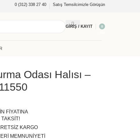
0 (312) 338 27 40
Satış Temsilcimizle Görüşün
GIRIŞ / KAYIT
0
öğe
R
urma Odası Halısı –
 11550
İN FİYATINA
 TAKSİT!
CRETSİZ KARGO
ERİ MEMNUNİYETİ