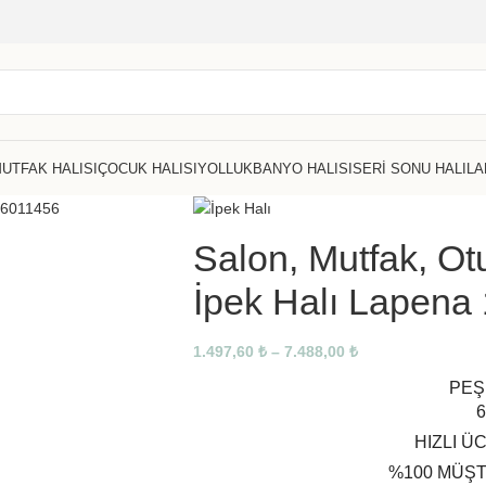
UTFAK HALISI
ÇOCUK HALISI
YOLLUK
BANYO HALISI
SERI SONU HALILA
Salon, Mutfak, Ot
İpek Halı Lapena
1.497,60
₺
–
7.488,00
₺
PEŞ
6
HIZLI Ü
%100 MÜŞT