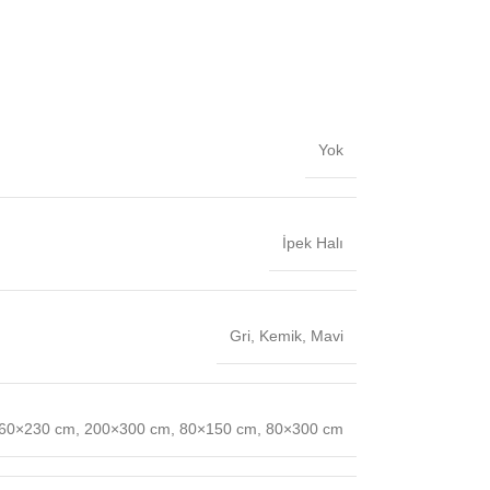
Yok
İpek Halı
Gri
,
Kemik
,
Mavi
60×230 cm
,
200×300 cm
,
80×150 cm
,
80×300 cm