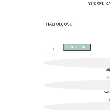
YÜKSEK KA
HALI ÖLÇÜSÜ
SEPETE EKLE
Si
A
Kar
1