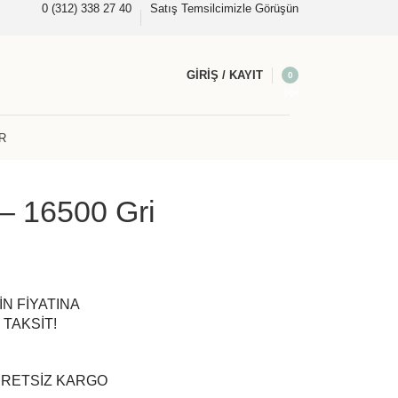
0 (312) 338 27 40
Satış Temsilcimizle Görüşün
GIRIŞ / KAYIT
0
öğe
R
 – 16500 Gri
İN FİYATINA
 TAKSİT!
CRETSİZ KARGO