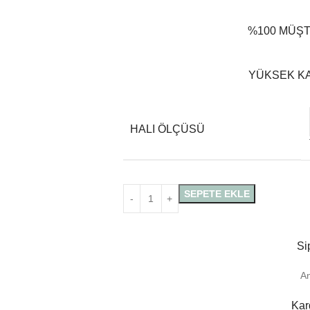
%100 MÜŞT
YÜKSEK KA
HALI ÖLÇÜSÜ
SEPETE EKLE
Si
A
Kar