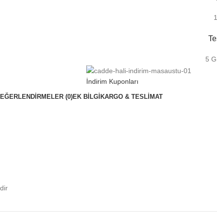
1
Te
5 G
İndirim Kuponları
EĞERLENDIRMELER (0)
EK BILGI
KARGO & TESLİMAT
dir