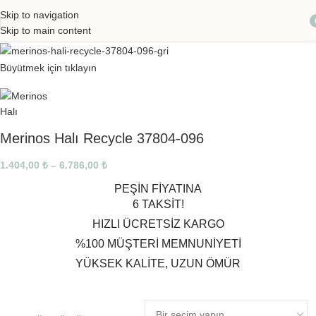
Skip to navigation
Skip to main content
ö
Büyütmek için tıklayın
Merinos Halı Recycle 37804-096
1.404,00
₺
–
6.786,00
₺
PEŞİN FİYATINA
6 TAKSİT!
HIZLI ÜCRETSİZ KARGO
%100 MÜŞTERİ MEMNUNİYETİ
YÜKSEK KALİTE, UZUN ÖMÜR