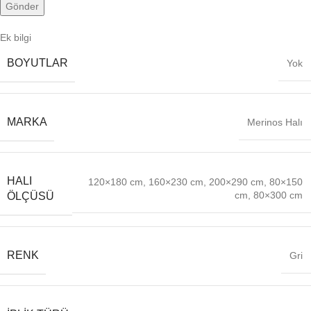
Ek bilgi
BOYUTLAR
Yok
MARKA
Merinos Halı
HALI
120×180 cm
,
160×230 cm
,
200×290 cm
,
80×150
cm
,
80×300 cm
ÖLÇÜSÜ
RENK
Gri