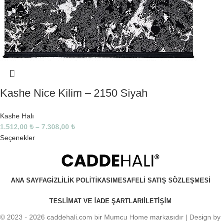
Kashe Nice Kilim – 2150 Siyah
Kashe Halı
1.512,00
₺
–
7.308,00
₺
Seçenekler
ANA SAYFA
GIZLILIK POLITIKASI
MESAFELI SATIŞ SÖZLEŞMESI
TESLIMAT VE IADE ŞARTLARI
İLETIŞIM
© 2023 - 2026 caddehali.com bir Mumcu Home markasıdır | Design by