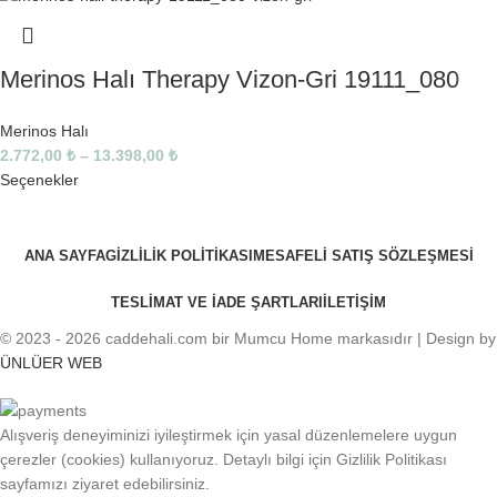
Merinos Halı Therapy Vizon-Gri 19111_080
Merinos Halı
2.772,00
₺
–
13.398,00
₺
Seçenekler
ANA SAYFA
GIZLILIK POLITIKASI
MESAFELI SATIŞ SÖZLEŞMESI
TESLIMAT VE IADE ŞARTLARI
İLETIŞIM
© 2023 - 2026 caddehali.com bir Mumcu Home markasıdır | Design by
ÜNLÜER WEB
Alışveriş deneyiminizi iyileştirmek için yasal düzenlemelere uygun
çerezler (cookies) kullanıyoruz. Detaylı bilgi için Gizlilik Politikası
sayfamızı ziyaret edebilirsiniz.