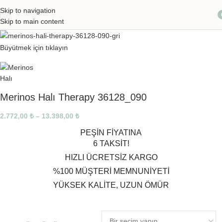
Skip to navigation
Skip to main content
ö
Büyütmek için tıklayın
Merinos Halı Therapy 36128_090
2.772,00
₺
–
13.398,00
₺
PEŞİN FİYATINA
6 TAKSİT!
HIZLI ÜCRETSİZ KARGO
%100 MÜŞTERİ MEMNUNİYETİ
YÜKSEK KALİTE, UZUN ÖMÜR