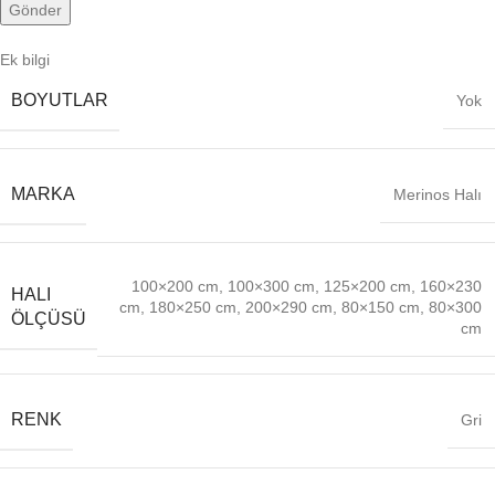
Ek bilgi
BOYUTLAR
Yok
MARKA
Merinos Halı
100×200 cm
,
100×300 cm
,
125×200 cm
,
160×230
HALI
cm
,
180×250 cm
,
200×290 cm
,
80×150 cm
,
80×300
ÖLÇÜSÜ
cm
RENK
Gri