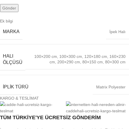
Ek bilgi
MARKA
İpek Halı
HALI
100×200 cm
,
100×300 cm
,
120×180 cm
,
160×230
cm
,
200×290 cm
,
80×150 cm
,
80×300 cm
ÖLÇÜSÜ
İPLIK TÜRÜ
Matrix Polyester
KARGO & TESLİMAT
TÜM TÜRKİYE'YE ÜCRETSİZ GÖNDERİM