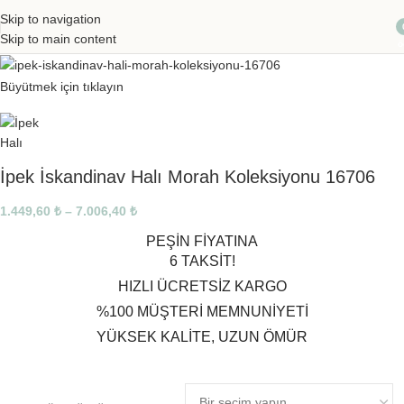
Skip to navigation
Skip to main content
ö
Büyütmek için tıklayın
İpek İskandinav Halı Morah Koleksiyonu 16706
1.449,60
₺
–
7.006,40
₺
PEŞİN FİYATINA
6 TAKSİT!
HIZLI ÜCRETSİZ KARGO
%100 MÜŞTERİ MEMNUNİYETİ
YÜKSEK KALİTE, UZUN ÖMÜR