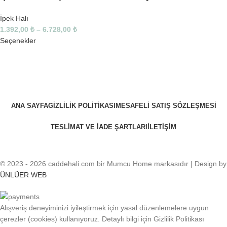
İpek Halı
1.392,00
₺
–
6.728,00
₺
Seçenekler
ANA SAYFA
GIZLILIK POLITIKASI
MESAFELI SATIŞ SÖZLEŞMESI
TESLIMAT VE IADE ŞARTLARI
İLETIŞIM
© 2023 - 2026 caddehali.com bir Mumcu Home markasıdır | Design by
ÜNLÜER WEB
Alışveriş deneyiminizi iyileştirmek için yasal düzenlemelere uygun
çerezler (cookies) kullanıyoruz. Detaylı bilgi için Gizlilik Politikası