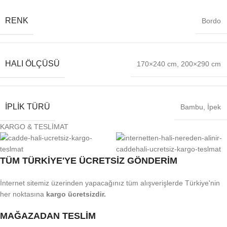
RENK
Bordo
HALI ÖLÇÜSÜ
170×240 cm
,
200×290 cm
İPLIK TÜRÜ
Bambu
,
İpek
KARGO & TESLİMAT
TÜM TÜRKİYE'YE ÜCRETSİZ GÖNDERİM
İnternet sitemiz üzerinden yapacağınız tüm alışverişlerde Türkiye'nin
her noktasına
kargo ücretsizdir.
MAĞAZADAN TESLİM