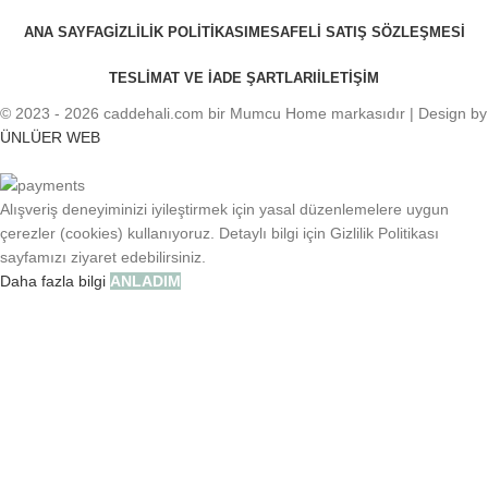
ANA SAYFA
GIZLILIK POLITIKASI
MESAFELI SATIŞ SÖZLEŞMESI
TESLIMAT VE IADE ŞARTLARI
İLETIŞIM
© 2023 - 2026 caddehali.com bir Mumcu Home markasıdır | Design by
ÜNLÜER WEB
Alışveriş deneyiminizi iyileştirmek için yasal düzenlemelere uygun
çerezler (cookies) kullanıyoruz. Detaylı bilgi için Gizlilik Politikası
sayfamızı ziyaret edebilirsiniz.
Daha fazla bilgi
ANLADIM