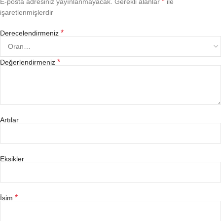
*
E-posta adresiniz yayınlanmayacak.
Gerekli alanlar
ile
işaretlenmişlerdir
*
Derecelendirmeniz
*
Değerlendirmeniz
Artılar
Eksikler
*
İsim