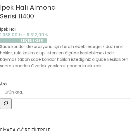
İpek Halı Almond
Serisi 11400
İpek Halı
1.368,00
₺
–
6.612,00
₺
SEÇENEKLER
Sade koridor dekorasyonu için tercih edebileceğiniz düz renk
halılar, rulo kesim olup, istenilen ölçüde kesilebilmektedir.
Kaymaz taban sade koridor halıları istediğiniz ölçüde kesildikten
sonra kenarları Overlok yapılarak gönderilmektedir.
Ara
FİYATA GÖRE FİLTRELE