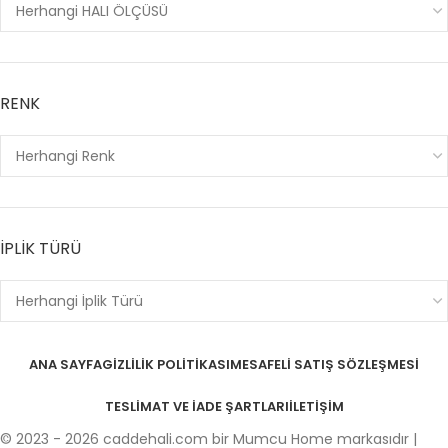
RENK
İPLİK TÜRÜ
ANA SAYFA
GIZLILIK POLITIKASI
MESAFELI SATIŞ SÖZLEŞMESI
TESLIMAT VE IADE ŞARTLARI
İLETIŞIM
© 2023 - 2026 caddehali.com bir Mumcu Home markasıdır |