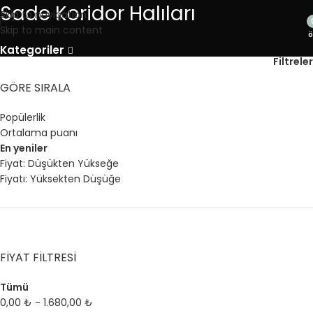
Sade Koridor Halıları
Skip to navigation
Skip to main content
ö
Kategoriler
Filtreler
GÖRE SIRALA
Popülerlik
Ortalama puanı
En yeniler
Fiyat: Düşükten Yükseğe
Fiyatı: Yüksekten Düşüğe
FIYAT FILTRESI
Tümü
0,00
₺
-
1.680,00
₺